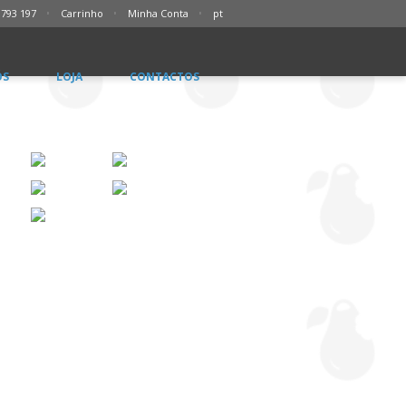
 793 197
Carrinho
Minha Conta
pt
ÓS
LOJA
CONTACTOS