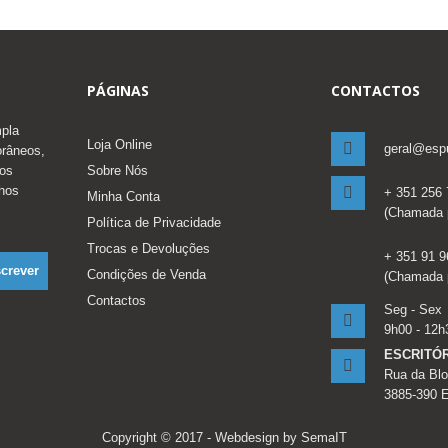
PÁGINAS
CONTACTOS
mpla
Loja Online
geral@esp
orâneos,
ros
Sobre Nós
lhos
+ 351 256
Minha Conta
(Chamada p
Política de Privacidade
Trocas e Devoluções
+ 351 91 9
Condições de Venda
(Chamada p
Contactos
Seg - Sex
9h00 - 12h
ESCRITÓR
Rua da Blo
3885-390 
Copyright © 2017 -
Webdesign by SemaIT