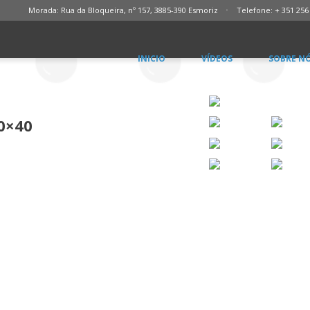
Morada: Rua da Bloqueira, nº 157, 3885-390 Esmoriz
Telefone: + 351 256
INICIO
VÍDEOS
SOBRE N
0×40