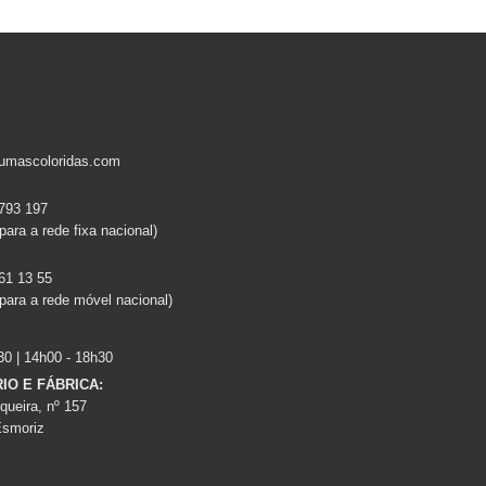
umascoloridas.com
 793 197
ara a rede fixa nacional)
61 13 55
ara a rede móvel nacional)
30 | 14h00 - 18h30
IO E FÁBRICA:
queira, nº 157
Esmoriz