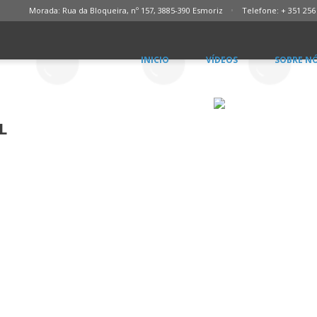
Morada: Rua da Bloqueira, nº 157, 3885-390 Esmoriz
Telefone: + 351 256
INICIO
VÍDEOS
SOBRE N
L