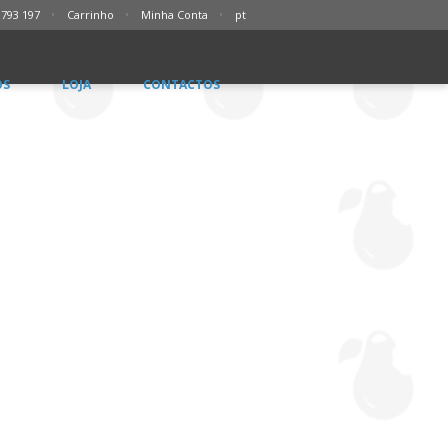
 793 197
Carrinho
Minha Conta
pt
ÓS
LOJA
CONTACTOS