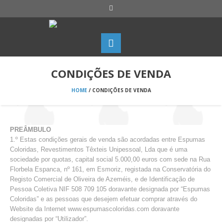
CONDIÇÕES DE VENDA
HOME
/
CONDIÇÕES DE VENDA
PREÂMBULO
1.º Estas condições gerais de venda são acordadas entre Espumas
Coloridas, Revestimentos Têxteis Unipessoal, Lda que é uma
sociedade por quotas, capital social 5.000,00 euros com sede na Rua
Florbela Espanca, nº 161, em Esmoriz, registada na Conservatória do
Registo Comercial de Oliveira de Azeméis, e de Identificação de
Pessoa Coletiva NIF 508 709 105 doravante designada por “Espumas
Coloridas” e as pessoas que desejem efetuar comprar através do
Website da Internet www.espumascoloridas.com doravante
designadas por “Utilizador”.